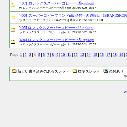
[407] .ロレックススーパーコピーーn品-npkopi
by ロレックススーパーコピーーn品-npko 2025/05/25 16:17
[406] .スーパーコピーブランドn級品代引き通販店【BRANDSKOP
by スーパーコピーブランドn級品代引き通販店 2025/05/25 16:08
[405] ロレックススーパーコピーーn品-npkopi
by ロレックススーパーコピーーn品-npko 2025/05/25 16:07
[404] ロレックススーパーコピーー.n品-npkopi
by ロレックススーパーコピーーn品-npko 2025/05/24 17:55
Page:
1
|
2
|
3
|
4
|
5
|
6
|
7
|
8
|
9
|
10
|
11
|
12
|
13
|
14
|
15
|
16
|
17
|
18
|
19
|
新しい書き込みのあるスレッド
標準スレッド
添付あり
-
We