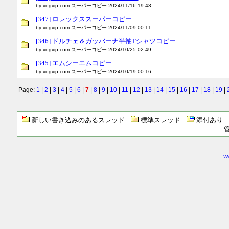
by vogvip.com スーパーコピー 2024/11/16 19:43
[347] ロレックススーパーコピー
by vogvip.com スーパーコピー 2024/11/09 00:11
[346] ドルチェ＆ガッバーナ半袖Tシャツコピー
by vogvip.com スーパーコピー 2024/10/25 02:49
[345] エムシーエムコピー
by vogvip.com スーパーコピー 2024/10/19 00:16
Page:
1
|
2
|
3
|
4
|
5
|
6
|
7
|
8
|
9
|
10
|
11
|
12
|
13
|
14
|
15
|
16
|
17
|
18
|
19
|
新しい書き込みのあるスレッド
標準スレッド
添付あり
-
We