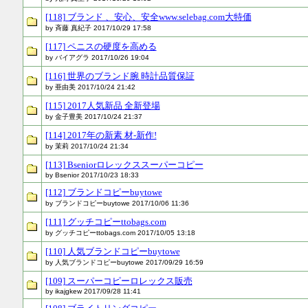
[118] ブランド 、安心、安全www.selebag.com大特価
by 斉藤 真紀子 2017/10/29 17:58
[117] ペニスの硬度を高める
by バイアグラ 2017/10/26 19:04
[116] 世界のブランド腕 時計品質保証
by 亜由美 2017/10/24 21:42
[115] 2017人気新品 全新登場
by 金子豊美 2017/10/24 21:37
[114] 2017年の新素 材-新作!
by 茉莉 2017/10/24 21:34
[113] Bseniorロレックススーパーコピー
by Bsenior 2017/10/23 18:33
[112] ブランドコピーbuytowe
by ブランドコピーbuytowe 2017/10/06 11:36
[111] グッチコピーttobags.com
by グッチコピーttobags.com 2017/10/05 13:18
[110] 人気ブランドコピーbuytowe
by 人気ブランドコピーbuytowe 2017/09/29 16:59
[109] スーパーコピーロレックス販売
by ikajgkew 2017/09/28 11:41