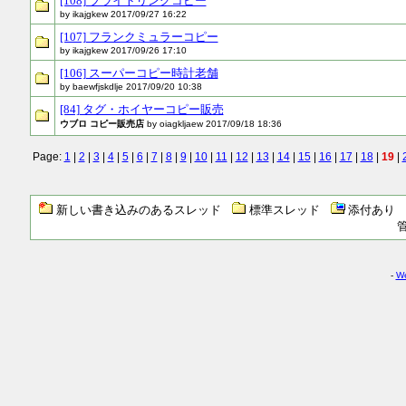
[108] ブライトリングコピー
by ikajgkew 2017/09/27 16:22
[107] フランクミュラーコピー
by ikajgkew 2017/09/26 17:10
[106] スーパーコピー時計老舗
by baewfjskdlje 2017/09/20 10:38
[84] タグ・ホイヤーコピー販売
ウブロ コピー販売店
by oiagkljaew 2017/09/18 18:36
Page:
1
|
2
|
3
|
4
|
5
|
6
|
7
|
8
|
9
|
10
|
11
|
12
|
13
|
14
|
15
|
16
|
17
|
18
|
19
|
新しい書き込みのあるスレッド
標準スレッド
添付あり
-
We