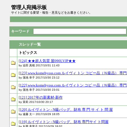
管理人宛掲示板
サイトに関する要望・報告・意見などをお書きください。
キーワード
スレッド一覧
トピックス
[124] ★★超人気質 屋090LVJP★★
by 迫田 真穂 2017/10/31 11:43
[123] www.komehyoss.com ルイヴィ トン コピー品（Ｎ級品） 専
by 蒲池 幸子 2017/10/30 23:12
[122] www.komehyoss.com ルイヴィトン コピ ー品（Ｎ級品） 専
by 蒲池 幸子 2017/10/30 23:01
[121] 2017年の新素材-新作
by 茉莉 2017/10/30 20:17
[120] ルイヴィトン - N級バッグ、財布 専 門 サ イ ト 問 屋
by 遠藤 太一 2017/10/29 18:05
[119] ルイヴィトン - N級バッグ、財布 専門サイ ト問屋
by 丸岡 真里子 2017/10/29 18:02