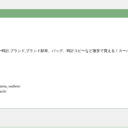
ピー時計,ブランド,ブランド財布、バッグ、時計コピーなど激安で買える！ス
_wallets/
ch/