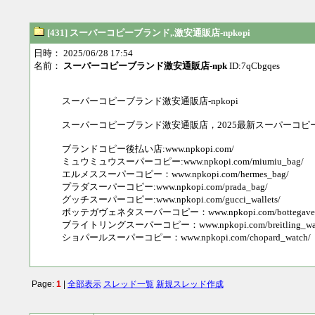
[431] スーパーコピーブランド,.激安通販店-npkopi
日時： 2025/06/28 17:54
名前：
スーパーコピーブランド激安通販店-npk
ID:7qCbgqes
スーパーコピーブランド激安通販店-npkopi
スーパーコピーブランド激安通販店，2025最新スーパーコ
ブランドコピー後払い店:www.npkopi.com/
ミュウミュウスーパーコピー:www.npkopi.com/miumiu_bag/
エルメススーパーコピー：www.npkopi.com/hermes_bag/
プラダスーパーコピー:www.npkopi.com/prada_bag/
グッチスーパーコピー:www.npkopi.com/gucci_wallets/
ボッテガヴェネタスーパーコピー：www.npkopi.com/bottegaveneta
ブライトリングスーパーコピー：www.npkopi.com/breitling_wat
ショパールスーパーコピー：www.npkopi.com/chopard_watch/
Page:
1
|
全部表示
スレッド一覧
新規スレッド作成